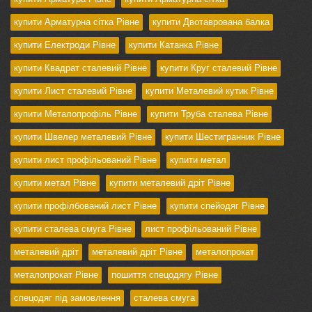
купити Арматурна сітка Рівне
купити Двотаврована балка
купити Електроди Рівне
купити Катанка Рівне
купити Квадрат сталевий Рівне
купити Круг сталевий Рівне
купити Лист сталевий Рівне
купити Металевий кутик Рівне
купити Металопрофіль Рівне
купити Труба сталева Рівне
купити Швелер металевий Рівне
купити Шестигранник Рівне
купити лист профільований Рівне
купити метал
купити метал Рівне
купити металевий дріт Рівне
купити профілбований лист Рівне
купити спейодяг Рівне
купити сталева смуга Рівне
лист профільований Рівне
металевий дріт
металевий дріт Рівне
металопрокат
металопрокат Рівне
пошиття спецодягу Рівне
спецодяг під замовлення
сталева смуга