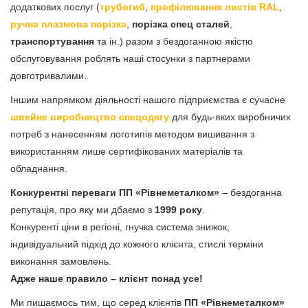
додаткових послуг (
трубогиб
,
профілювання листів RAL
,
ручна плазмова порізка
,
порізка спец сталей
,
транспортування
та ін.) разом з бездоганною якістю
обслуговування роблять наші стосунки з партнерами
довготривалими.
Іншим напрямком діяльності нашого підприємства є сучасне
швейне виробництво спецодягу
для будь-яких виробничих
потреб з нанесенням логотипів методом вишивання з
використанням лише сертифікованих матеріалів та
обладнання.
Конкурентні переваги ПП «Рівнеметалком»
– бездоганна
репутація, про яку ми дбаємо з
1999 року
.
Конкуренті ціни в регіоні, гнучка система знижок,
індивідуальний підхід до кожного клієнта, стислі терміни
виконання замовлень.
Адже наше правило – клієнт понад усе!
Ми пишаємось тим, що серед клієнтів
ПП «Рівнеметалком»