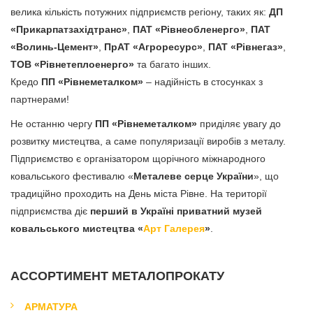
велика кількість потужних підприємств регіону, таких як:
ДП
«Прикарпатзахідтранс»
,
ПАТ «Рівнеобленерго»
,
ПАТ
«Волинь-Цемент»
,
ПрАТ «Агроресурс»
,
ПАТ «Рівнегаз»
,
ТОВ «Рівнетеплоенерго»
та багато інших.
Кредо
ПП «Рівнеметалком»
– надійність в стосунках з
партнерами!
Не останню чергу
ПП «Рівнеметалком»
приділяє увагу до
розвитку мистецтва, а саме популяризації виробів з металу.
Підприємство є організатором щорічного міжнародного
ковальського фестивалю «
Металеве серце України
», що
традиційно проходить на День міста Рівне. На території
підприємства діє
перший в Україні приватний музей
ковальського мистецтва «
Арт Галерея
»
.
АССОРТИМЕНТ МЕТАЛОПРОКАТУ
АРМАТУРА