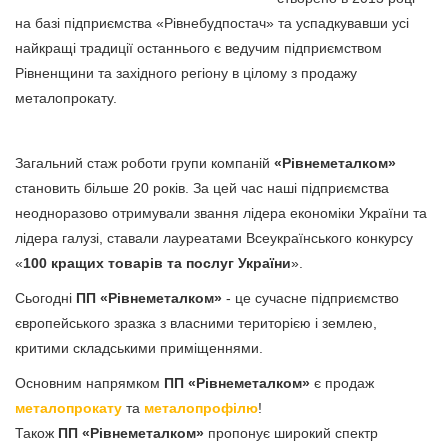
на базі підприємства «Рівнебудпостач» та успадкувавши усі
найкращі традиції останнього є ведучим підприємством
Рівненщини та західного регіону в цілому з продажу
металопрокату.
Загальний стаж роботи групи компаній
«Рівнеметалком»
становить більше 20 років. За цей час наші підприємства
неодноразово отримували звання лідера економіки України та
лідера галузі, ставали лауреатами Всеукраїнського конкурсу
«
100 кращих товарів та послуг України
».
Сьогодні
ПП «Рівнеметалком»
- це сучасне підприємство
європейського зразка з власними територією і землею,
критими складськими приміщеннями.
Основним напрямком
ПП «Рівнеметалком»
є продаж
металопрокату
та
металопрофілю
!
Також
ПП «Рівнеметалком»
пропонує широкий спектр