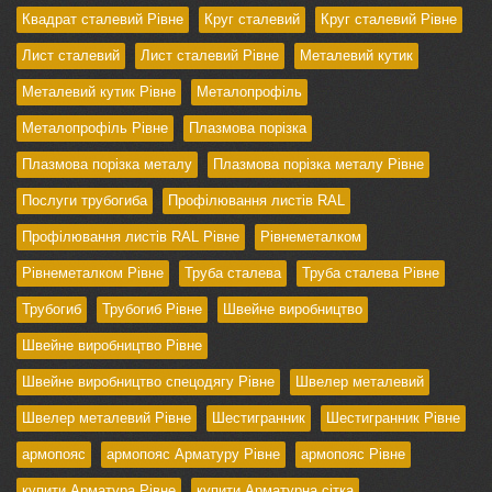
Квадрат сталевий Рівне
Круг сталевий
Круг сталевий Рівне
Лист сталевий
Лист сталевий Рівне
Металевий кутик
Металевий кутик Рівне
Металопрофіль
Металопрофіль Рівне
Плазмова порізка
Плазмова порізка металу
Плазмова порізка металу Рівне
Послуги трубогиба
Профілювання листів RAL
Профілювання листів RAL Рівне
Рівнеметалком
Рівнеметалком Рівне
Труба сталева
Труба сталева Рівне
Трубогиб
Трубогиб Рівне
Швейне виробництво
Швейне виробництво Рівне
Швейне виробництво спецодягу Рівне
Швелер металевий
Швелер металевий Рівне
Шестигранник
Шестигранник Рівне
армопояс
армопояс Арматуру Рівне
армопояс Рівне
купити Арматура Рівне
купити Арматурна сітка