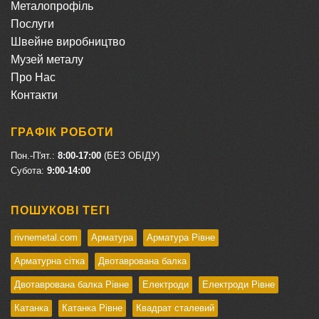
Металопрофіль
Послуги
Швейне виробництво
Музей металу
Про Нас
Контакти
ГРАФІК РОБОТИ
Пон.-П'ят.:
8:00-17:00
(БЕЗ ОБІДУ)
Cубота:
9:00-14:00
ПОШУКОВІ ТЕГІ
rivnemetal.com
Арматура
Арматура Рівне
Арматурна сітка
Двотаврована балка
Двотаврована балка Рівне
Електроди
Електроди Рівне
Катанка
Катанка Рівне
Квадрат сталевий