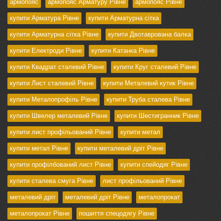
армопояс
армопояс Арматуру Рівне
армопояс Рівне
купити Арматура Рівне
купити Арматурна сітка
купити Арматурна сітка Рівне
купити Двотаврована балка
купити Електроди Рівне
купити Катанка Рівне
купити Квадрат сталевий Рівне
купити Круг сталевий Рівне
купити Лист сталевий Рівне
купити Металевий кутик Рівне
купити Металопрофіль Рівне
купити Труба сталева Рівне
купити Швелер металевий Рівне
купити Шестигранник Рівне
купити лист профільований Рівне
купити метал
купити метал Рівне
купити металевий дріт Рівне
купити профілбований лист Рівне
купити спейодяг Рівне
купити сталева смуга Рівне
лист профільований Рівне
металевий дріт
металевий дріт Рівне
металопрокат
металопрокат Рівне
пошиття спецодягу Рівне