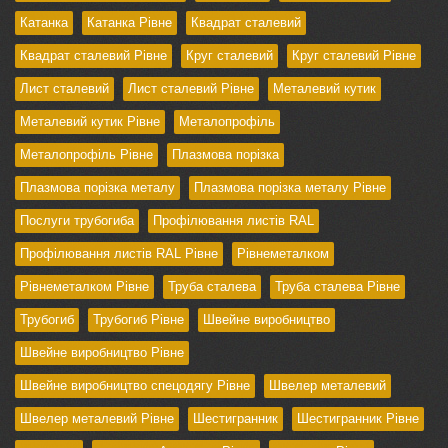
Катанка
Катанка Рівне
Квадрат сталевий
Квадрат сталевий Рівне
Круг сталевий
Круг сталевий Рівне
Лист сталевий
Лист сталевий Рівне
Металевий кутик
Металевий кутик Рівне
Металопрофіль
Металопрофіль Рівне
Плазмова порізка
Плазмова порізка металу
Плазмова порізка металу Рівне
Послуги трубогиба
Профілювання листів RAL
Профілювання листів RAL Рівне
Рівнеметалком
Рівнеметалком Рівне
Труба сталева
Труба сталева Рівне
Трубогиб
Трубогиб Рівне
Швейне виробництво
Швейне виробництво Рівне
Швейне виробництво спецодягу Рівне
Швелер металевий
Швелер металевий Рівне
Шестигранник
Шестигранник Рівне