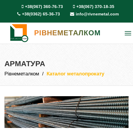
+38(067) 360-76-73
+38(067) 370-18-35
+38(0362) 65-36-73
info@rivnemetal.com
РІВНЕМЕТАЛКОМ
To
na
АРМАТУРА
Рівнеметалком
Каталог металопрокату