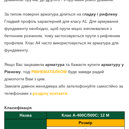
За типом поверхні арматура ділиться на
гладку і рифлену
.
Гладкий профіль характерний для класу А1. Для армування
фундаменту необхідно, щоб прути міцно зчіплювалися з
бетонним розчином, тому застосовуються прути з рифленим
профілем. Клас А4 часто використовується як арматура для
фундаменту.
Якщо Вас зацікавила
арматура
та бажаєте купити
арматуру у
Рівному
, тоді
РІВНЕМАТАЛКОМ
буде завжди радий
домопогти Вам з цим.
Замовте дзвінок менеджера або зателофонуйте самостійно за
телефонами з
розділу контакти
.
Класифікація
Назва
Клас А-400С/500С; 12 М
Розмір