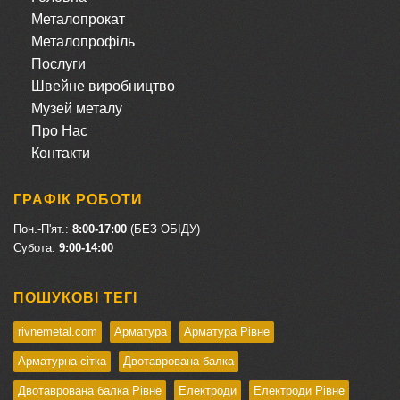
Металопрокат
Металопрофіль
Послуги
Швейне виробництво
Музей металу
Про Нас
Контакти
ГРАФІК РОБОТИ
Пон.-П'ят.:
8:00-17:00
(БЕЗ ОБІДУ)
Cубота:
9:00-14:00
ПОШУКОВІ ТЕГІ
rivnemetal.com
Арматура
Арматура Рівне
Арматурна сітка
Двотаврована балка
Двотаврована балка Рівне
Електроди
Електроди Рівне