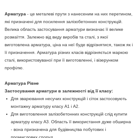
Арматура
- це металеві прути з нанесеним на них перетином,
які призначені для посилення залізобетонних конструкцій.
Велика область застосування арматури визначає її велике
розмаїття. Залежно від виду виробів та сталі, з якої
виготовлена арматура, ціна на неї буде відрізнятися, також як і
її призначення. Арматура різних класів відрізняється маркою
сталі, використовуваної при її виготовленні, і візерунком
профілю.
Арматура Рівне
Застосування арматури в залежності від її класу:
Для зварювання несучих конструкцій і сіток застосовують
монтажну арматуру класу А1 і А2.
Для виготовлення залізобетонних конструкцій слід купити
арматуру класу А3. Область її використання дуже обширна
- вона призначена для будівництва побутових і
промислових споруд.