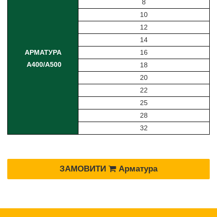
8
10
12
14
АРМАТУРА
16
А400/А500
18
20
22
25
28
32
ЗАМОВИТИ
Арматура