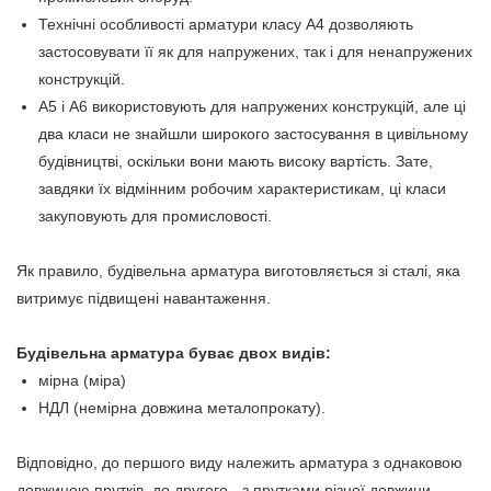
Технічні особливості арматури класу А4 дозволяють
застосовувати її як для напружених, так і для ненапружених
конструкцій.
А5 і А6 використовують для напружених конструкцій, але ці
два класи не знайшли широкого застосування в цивільному
будівництві, оскільки вони мають високу вартість. Зате,
завдяки їх відмінним робочим характеристикам, ці класи
закуповують для промисловості.
Як правило, будівельна арматура виготовляється зі сталі, яка
витримує підвищені навантаження.
Будівельна арматура буває двох видів:
мірна (міра)
НДЛ (немірна довжина металопрокату).
Відповідно, до першого виду належить арматура з однаковою
довжиною прутків, до другого - з прутками різної довжини.