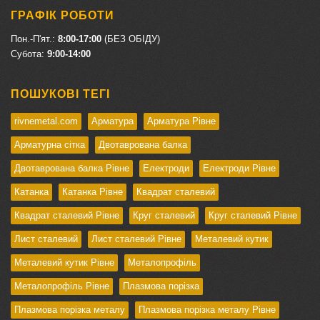
ГРАФІК РОБОТИ
Пон.-П'ят.:
8:00-17:00
(БЕЗ ОБІДУ)
Cубота:
9:00-14:00
ПОШУКОВІ ТЕГІ
rivnemetal.com
Арматура
Арматура Рівне
Арматурна сітка
Двотаврована балка
Двотаврована балка Рівне
Електроди
Електроди Рівне
Катанка
Катанка Рівне
Квадрат сталевий
Квадрат сталевий Рівне
Круг сталевий
Круг сталевий Рівне
Лист сталевий
Лист сталевий Рівне
Металевий кутик
Металевий кутик Рівне
Металопрофіль
Металопрофіль Рівне
Плазмова порізка
Плазмова порізка металу
Плазмова порізка металу Рівне