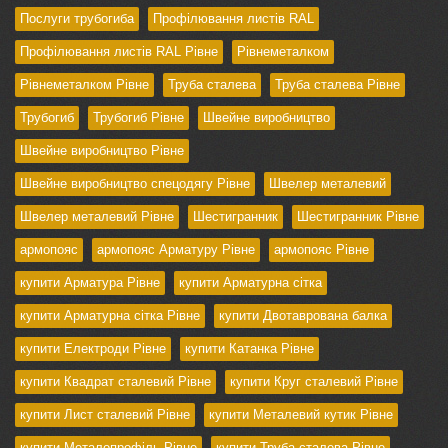
Послуги трубогиба
Профілювання листів RAL
Профілювання листів RAL Рівне
Рівнеметалком
Рівнеметалком Рівне
Труба сталева
Труба сталева Рівне
Трубогиб
Трубогиб Рівне
Швейне виробництво
Швейне виробництво Рівне
Швейне виробництво спецодягу Рівне
Швелер металевий
Швелер металевий Рівне
Шестигранник
Шестигранник Рівне
армопояс
армопояс Арматуру Рівне
армопояс Рівне
купити Арматура Рівне
купити Арматурна сітка
купити Арматурна сітка Рівне
купити Двотаврована балка
купити Електроди Рівне
купити Катанка Рівне
купити Квадрат сталевий Рівне
купити Круг сталевий Рівне
купити Лист сталевий Рівне
купити Металевий кутик Рівне
купити Металопрофіль Рівне
купити Труба сталева Рівне