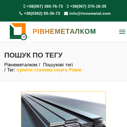
+38(067) 360-76-73
+38(067) 370-18-35
+38(0362) 65-36-73
info@rivnemetal.com
РІВНЕМЕТАЛКОМ
To
na
ПОШУК ПО ТЕГУ
Рівнеметалком
Пошукові тегі
Тег:
купити сталева смуга Рівне