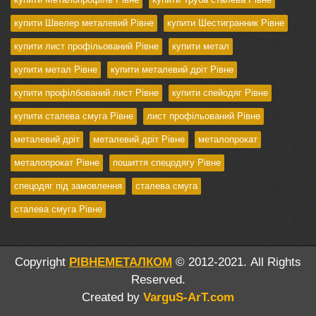
купити Швелер металевий Рівне
купити Шестигранник Рівне
купити лист профільований Рівне
купити метал
купити метал Рівне
купити металевий дріт Рівне
купити профілбований лист Рівне
купити спейодяг Рівне
купити сталева смуга Рівне
лист профільований Рівне
металевий дріт
металевий дріт Рівне
металопрокат
металопрокат Рівне
пошиття спецодягу Рівне
спецодяг під замовлення
сталева смуга
сталева смуга Рівне
Copyright
РІВНЕМЕТАЛКОМ
© 2012-2021. All Rights
Reserved.
Created by
VarguS-ArT.com