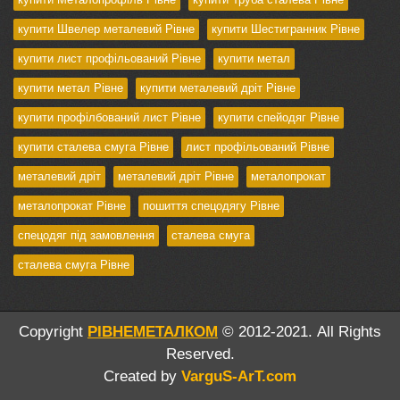
купити Швелер металевий Рівне
купити Шестигранник Рівне
купити лист профільований Рівне
купити метал
купити метал Рівне
купити металевий дріт Рівне
купити профілбований лист Рівне
купити спейодяг Рівне
купити сталева смуга Рівне
лист профільований Рівне
металевий дріт
металевий дріт Рівне
металопрокат
металопрокат Рівне
пошиття спецодягу Рівне
спецодяг під замовлення
сталева смуга
сталева смуга Рівне
Copyright
РІВНЕМЕТАЛКОМ
© 2012-2021. All Rights
Reserved.
Created by
VarguS-ArT.com