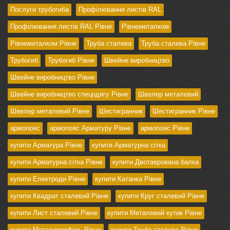
Послуги трубогиба
Профілювання листів RAL
Профілювання листів RAL Рівне
Рівнеметалком
Рівнеметалком Рівне
Труба сталева
Труба сталева Рівне
Трубогиб
Трубогиб Рівне
Швейне виробництво
Швейне виробництво Рівне
Швейне виробництво спецодягу Рівне
Швелер металевий
Швелер металевий Рівне
Шестигранник
Шестигранник Рівне
армопояс
армопояс Арматуру Рівне
армопояс Рівне
купити Арматура Рівне
купити Арматурна сітка
купити Арматурна сітка Рівне
купити Двотаврована балка
купити Електроди Рівне
купити Катанка Рівне
купити Квадрат сталевий Рівне
купити Круг сталевий Рівне
купити Лист сталевий Рівне
купити Металевий кутик Рівне
купити Металопрофіль Рівне
купити Труба сталева Рівне