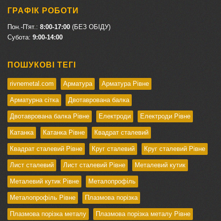
ГРАФІК РОБОТИ
Пон.-П'ят.:
8:00-17:00
(БЕЗ ОБІДУ)
Cубота:
9:00-14:00
ПОШУКОВІ ТЕГІ
rivnemetal.com
Арматура
Арматура Рівне
Арматурна сітка
Двотаврована балка
Двотаврована балка Рівне
Електроди
Електроди Рівне
Катанка
Катанка Рівне
Квадрат сталевий
Квадрат сталевий Рівне
Круг сталевий
Круг сталевий Рівне
Лист сталевий
Лист сталевий Рівне
Металевий кутик
Металевий кутик Рівне
Металопрофіль
Металопрофіль Рівне
Плазмова порізка
Плазмова порізка металу
Плазмова порізка металу Рівне