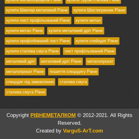
купити Швелер металевий Рівне
купити Шестигранник Рівне
купити лист профільований Рівне
купити метал
купити метал Рівне
купити металевий дріт Рівне
купити профілбований лист Рівне
купити спейодяг Рівне
купити сталева смуга Рівне
лист профільований Рівне
металевий дріт
металевий дріт Рівне
металопрокат
металопрокат Рівне
пошиття спецодягу Рівне
спецодяг під замовлення
сталева смуга
сталева смуга Рівне
Copyright
РІВНЕМЕТАЛКОМ
© 2012-2021. All Rights
Reserved.
Created by
VarguS-ArT.com