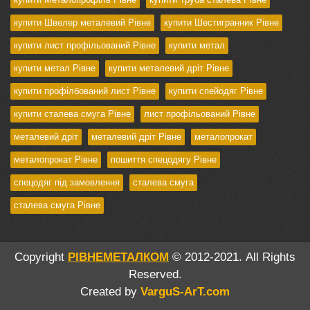
купити Швелер металевий Рівне
купити Шестигранник Рівне
купити лист профільований Рівне
купити метал
купити метал Рівне
купити металевий дріт Рівне
купити профілбований лист Рівне
купити спейодяг Рівне
купити сталева смуга Рівне
лист профільований Рівне
металевий дріт
металевий дріт Рівне
металопрокат
металопрокат Рівне
пошиття спецодягу Рівне
спецодяг під замовлення
сталева смуга
сталева смуга Рівне
Copyright
РІВНЕМЕТАЛКОМ
© 2012-2021. All Rights
Reserved.
Created by
VarguS-ArT.com