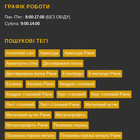
ГРАФІК РОБОТИ
Пон.-П'ят.:
8:00-17:00
(БЕЗ ОБІДУ)
Cубота:
9:00-14:00
ПОШУКОВІ ТЕГІ
rivnemetal.com
Арматура
Арматура Рівне
Арматурна сітка
Двотаврована балка
Двотаврована балка Рівне
Електроди
Електроди Рівне
Катанка
Катанка Рівне
Квадрат сталевий
Квадрат сталевий Рівне
Круг сталевий
Круг сталевий Рівне
Лист сталевий
Лист сталевий Рівне
Металевий кутик
Металевий кутик Рівне
Металопрофіль
Металопрофіль Рівне
Плазмова порізка
Плазмова порізка металу
Плазмова порізка металу Рівне