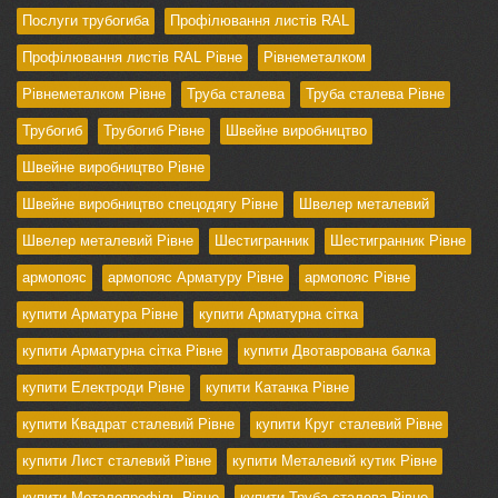
Послуги трубогиба
Профілювання листів RAL
Профілювання листів RAL Рівне
Рівнеметалком
Рівнеметалком Рівне
Труба сталева
Труба сталева Рівне
Трубогиб
Трубогиб Рівне
Швейне виробництво
Швейне виробництво Рівне
Швейне виробництво спецодягу Рівне
Швелер металевий
Швелер металевий Рівне
Шестигранник
Шестигранник Рівне
армопояс
армопояс Арматуру Рівне
армопояс Рівне
купити Арматура Рівне
купити Арматурна сітка
купити Арматурна сітка Рівне
купити Двотаврована балка
купити Електроди Рівне
купити Катанка Рівне
купити Квадрат сталевий Рівне
купити Круг сталевий Рівне
купити Лист сталевий Рівне
купити Металевий кутик Рівне
купити Металопрофіль Рівне
купити Труба сталева Рівне