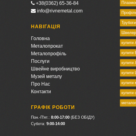
Плазмов
+38(0362) 65-36-84
info@rivnemetal.com
Профілю
Трубоги
НАВІГАЦІЯ
Швелер
Головна
купити 
Металопрокат
купити 
Металопрофіль
Послуги
купити 
Швейне виробництво
купити 
Музей металу
купити 
Про Нас
Контакти
купити 
металоп
ГРАФІК РОБОТИ
Пон.-П'ят.:
8:00-17:00
(БЕЗ ОБІДУ)
Cубота:
9:00-14:00