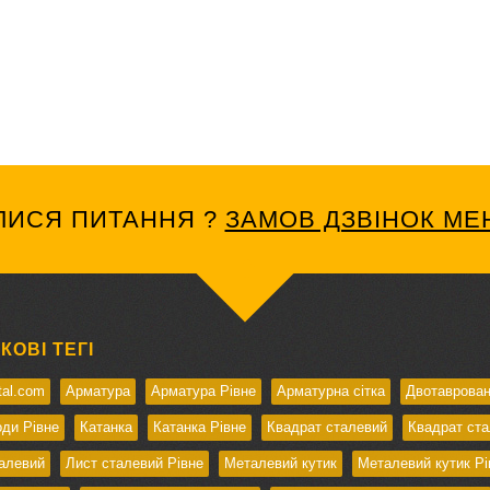
ЛИСЯ ПИТАННЯ ?
ЗАМОВ ДЗВІНОК М
ОВІ ТЕГІ
tal.com
Арматура
Арматура Рівне
Арматурна сітка
Двотаврован
ди Рівне
Катанка
Катанка Рівне
Квадрат сталевий
Квадрат ста
алевий
Лист сталевий Рівне
Металевий кутик
Металевий кутик Рі