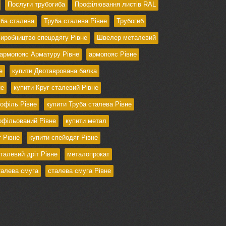
Послуги трубогиба
Профілювання листів RAL
ба сталева
Труба сталева Рівне
Трубогиб
иробництво спецодягу Рівне
Швелер металевий
армопояс Арматуру Рівне
армопояс Рівне
е
купити Двотаврована балка
не
купити Круг сталевий Рівне
офіль Рівне
купити Труба сталева Рівне
офільований Рівне
купити метал
 Рівне
купити спейодяг Рівне
талевий дріт Рівне
металопрокат
талева смуга
сталева смуга Рівне