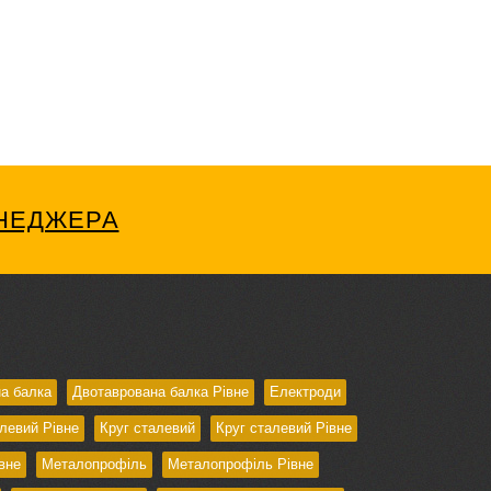
ЕНЕДЖЕРА
а балка
Двотаврована балка Рівне
Електроди
левий Рівне
Круг сталевий
Круг сталевий Рівне
вне
Металопрофіль
Металопрофіль Рівне