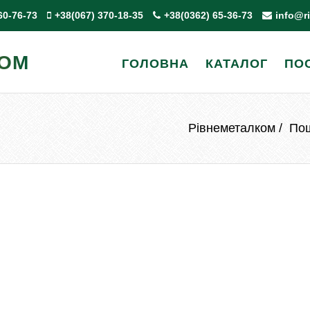
60-76-73
+38(067) 370-18-35
+38(0362) 65-36-73
info@r
КОМ
ГОЛОВНА
КАТАЛОГ
ПО
Рівнеметалком
Пош