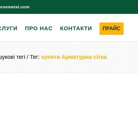
ivnemetal.com
СЛУГИ
ПРО НАС
КОНТАКТИ
ПРАЙС
укові тегі
Тег:
купити Арматурна сітка