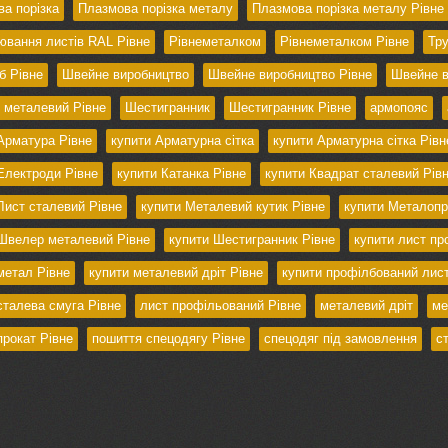
а порізка
Плазмова порізка металу
Плазмова порізка металу Рівне
вання листів RAL Рівне
Рівнеметалком
Рівнеметалком Рівне
Тру
б Рівне
Швейне виробництво
Швейне виробництво Рівне
Швейне в
 металевий Рівне
Шестигранник
Шестигранник Рівне
армопояс
Арматура Рівне
купити Арматурна сітка
купити Арматурна сітка Рівн
Електроди Рівне
купити Катанка Рівне
купити Квадрат сталевий Рів
Лист сталевий Рівне
купити Металевий кутик Рівне
купити Металопр
Швелер металевий Рівне
купити Шестигранник Рівне
купити лист пр
метал Рівне
купити металевий дріт Рівне
купити профілбований лист
сталева смуга Рівне
лист профільований Рівне
металевий дріт
ме
рокат Рівне
пошиття спецодягу Рівне
спецодяг під замовлення
с