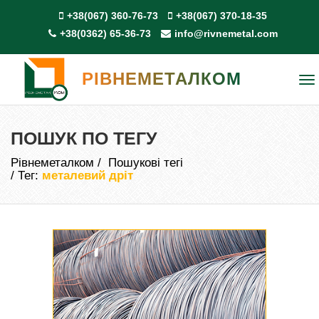
+38(067) 360-76-73
+38(067) 370-18-35
+38(0362) 65-36-73
info@rivnemetal.com
РІВНЕМЕТАЛКОМ
To
na
ПОШУК ПО ТЕГУ
Рівнеметалком
Пошукові тегі
Тег:
металевий дріт