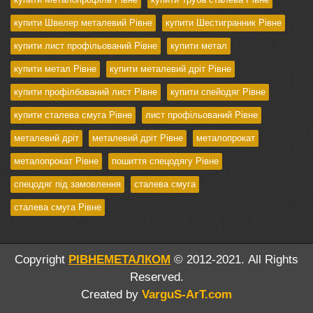
купити Швелер металевий Рівне
купити Шестигранник Рівне
купити лист профільований Рівне
купити метал
купити метал Рівне
купити металевий дріт Рівне
купити профілбований лист Рівне
купити спейодяг Рівне
купити сталева смуга Рівне
лист профільований Рівне
металевий дріт
металевий дріт Рівне
металопрокат
металопрокат Рівне
пошиття спецодягу Рівне
спецодяг під замовлення
сталева смуга
сталева смуга Рівне
Copyright
РІВНЕМЕТАЛКОМ
© 2012-2021. All Rights
Reserved.
Created by
VarguS-ArT.com