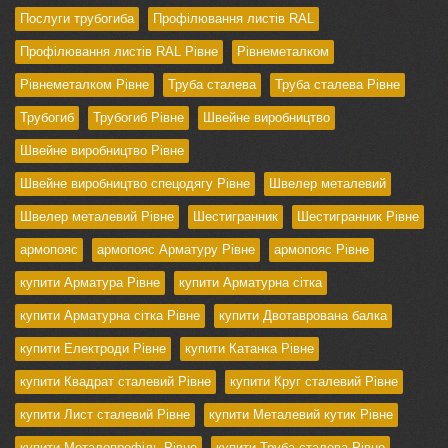
Послуги трубогиба
Профілювання листів RAL
Профілювання листів RAL Рівне
Рівнеметалком
Рівнеметалком Рівне
Труба сталева
Труба сталева Рівне
Трубогиб
Трубогиб Рівне
Швейне виробництво
Швейне виробництво Рівне
Швейне виробництво спецодягу Рівне
Швелер металевий
Швелер металевий Рівне
Шестигранник
Шестигранник Рівне
армопояс
армопояс Арматуру Рівне
армопояс Рівне
купити Арматура Рівне
купити Арматурна сітка
купити Арматурна сітка Рівне
купити Двотаврована балка
купити Електроди Рівне
купити Катанка Рівне
купити Квадрат сталевий Рівне
купити Круг сталевий Рівне
купити Лист сталевий Рівне
купити Металевий кутик Рівне
купити Металопрофіль Рівне
купити Труба сталева Рівне