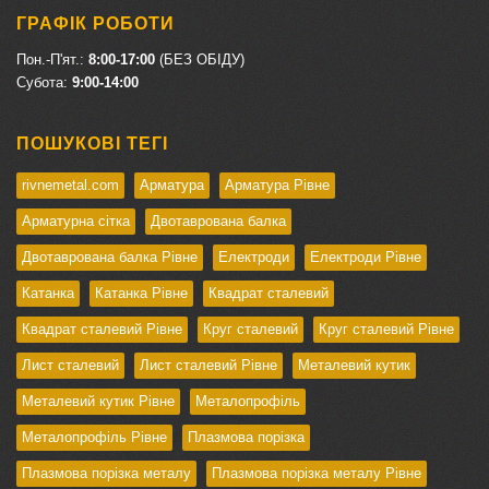
ГРАФІК РОБОТИ
Пон.-П'ят.:
8:00-17:00
(БЕЗ ОБІДУ)
Cубота:
9:00-14:00
ПОШУКОВІ ТЕГІ
rivnemetal.com
Арматура
Арматура Рівне
Арматурна сітка
Двотаврована балка
Двотаврована балка Рівне
Електроди
Електроди Рівне
Катанка
Катанка Рівне
Квадрат сталевий
Квадрат сталевий Рівне
Круг сталевий
Круг сталевий Рівне
Лист сталевий
Лист сталевий Рівне
Металевий кутик
Металевий кутик Рівне
Металопрофіль
Металопрофіль Рівне
Плазмова порізка
Плазмова порізка металу
Плазмова порізка металу Рівне