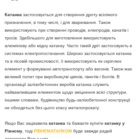
Катанка
застосовується для створення дроту всілякого
призначення, в тому числі, і для зварювання. Також
використовують при створенні проводів, електродів, канатів і
тросів. Здебільшого для виготовлення використовують
алюмінієву або мідну катанку. Часто такий дріт застосовують в
системах електропостачання. Широко застосовується катанка
та в лісовій промисловості, її використовують як скріплює
елемент у формуванні автотранспорту або вагонів. Також має
великий попит при виробництві цвяхів, гвинтів і болтів. В
організації залізобетонних виробів катанка служить
найважливішим елементом щодо зміцнення всієї структури,
іншими словами, будівництво будь-залізобетонної конструкції
не обходиться без цього класу металопрокату.
Якщо Вас зацікавила
катанка
та бажаєте купити
катанку у
Рівному
, тоді
РІВНЕМАТАЛКОМ
буде завжди радий
домопогти Вам з цим.