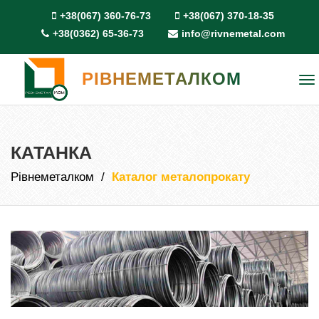
+38(067) 360-76-73
+38(067) 370-18-35
+38(0362) 65-36-73
info@rivnemetal.com
РІВНЕМЕТАЛКОМ
To
na
КАТАНКА
Рівнеметалком
Каталог металопрокату