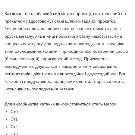
Катанка
- це особливий вид металопрокату, виготовлений на
прокатному (дротовому) стані шляхом гарячої прокатки.
Технологія волочіння через вали дозволяє отримати дріт з
бруска металу, яка в кінці прокатного стану намотується на
спеціальну котушку для подальшого охолодження. Існує два
типи охолодження катанки - природний або повітряний спосіб
(більш повільний) і прискорений метод. Прискорене
охолодження відбувається з використанням спеціальних
вентиляторів і ділиться на одностадійне і двухстадийное. Від
кількості і продуктивності працюючих вентиляторів залежить
інтенсивність охолодження катанки.
Для виробництва катанки використовується сталь марок
Ст0
Ст1
Ст2
Ст3