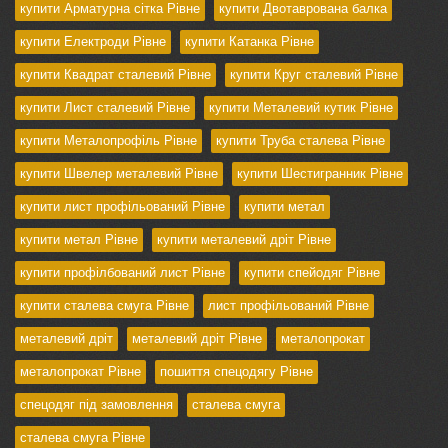
купити Арматурна сітка Рівне
купити Двотаврована балка
купити Електроди Рівне
купити Катанка Рівне
купити Квадрат сталевий Рівне
купити Круг сталевий Рівне
купити Лист сталевий Рівне
купити Металевий кутик Рівне
купити Металопрофіль Рівне
купити Труба сталева Рівне
купити Швелер металевий Рівне
купити Шестигранник Рівне
купити лист профільований Рівне
купити метал
купити метал Рівне
купити металевий дріт Рівне
купити профілбований лист Рівне
купити спейодяг Рівне
купити сталева смуга Рівне
лист профільований Рівне
металевий дріт
металевий дріт Рівне
металопрокат
металопрокат Рівне
пошиття спецодягу Рівне
спецодяг під замовлення
сталева смуга
сталева смуга Рівне