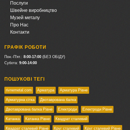
Послуги
Швейне виробництво
Музей металу
Про Нас
Контакти
ГРАФІК РОБОТИ
Пон.-П'ят.:
8:00-17:00
(БЕЗ ОБІДУ)
Cубота:
9:00-14:00
ПОШУКОВІ ТЕГІ
rivnemetal.com
Арматура
Арматура Рівне
Арматурна сітка
Двотаврована балка
Двотаврована балка Рівне
Електроди
Електроди Рівне
Катанка
Катанка Рівне
Квадрат сталевий
Квадрат сталевий Рівне
Круг сталевий
Круг сталевий Рівне