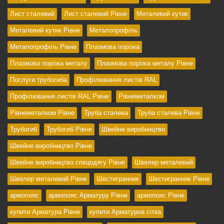
Лист сталевий
Лист сталевий Рівне
Металевий кутик
Металевий кутик Рівне
Металопрофіль
Металопрофіль Рівне
Плазмова порізка
Плазмова порізка металу
Плазмова порізка металу Рівне
Послуги трубогиба
Профілювання листів RAL
Профілювання листів RAL Рівне
Рівнеметалком
Рівнеметалком Рівне
Труба сталева
Труба сталева Рівне
Трубогиб
Трубогиб Рівне
Швейне виробництво
Швейне виробництво Рівне
Швейне виробництво спецодягу Рівне
Швелер металевий
Швелер металевий Рівне
Шестигранник
Шестигранник Рівне
армопояс
армопояс Арматуру Рівне
армопояс Рівне
купити Арматура Рівне
купити Арматурна сітка